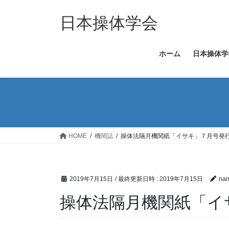
コ
ナ
ン
ビ
日本操体学会
テ
ゲ
ン
ー
ホーム
日本操体学
ツ
シ
へ
ョ
ス
ン
キ
に
ッ
移
プ
動
HOME
機関誌
操体法隔月機関紙「イサキ」７月号発
2019年7月15日
/ 最終更新日時 :
2019年7月15日
nan
操体法隔月機関紙「イ