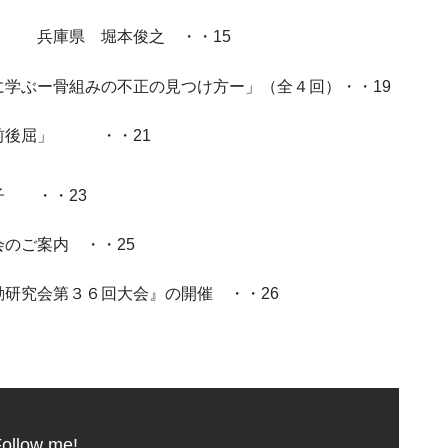
 兵庫県 堀本俊之 ・・15
学ぶー骨組みの不正の見つけ方ー」（全４回）・・19
「前後屈」
・・21
子 ・・23
のご案内 ・・25
研究会第３６回大会』の開催 ・・26
ollow me!