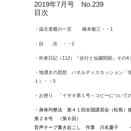
2019年7月号 No.239
目次
・温古老爺の一言 橋本敬三・・1
・目 次 ・・2
・外来日記（112）『歩行と仙腸関節』その4
・地湧きの思想 パネルディスカッション「
１）・・5
・お便り 「イサキ第１号～コピーについての
・身体均整法 第４１回全国講習会（松島）
第２８号 （第６回）
音声テープ書き起こし 作業
川名慶子 ・