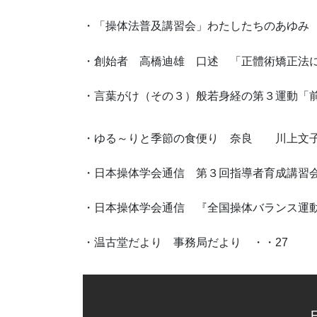
・「操体法普及講習会」わたしたちのあゆみ
・創始者 高橋迪雄 口述 「正體術矯正法に
・言葉がけ（その３）般若身経の第３運動
・ゆる～りと季節の食便り 奈良 川上文
・日本操体学会通信 第３回指導者育成講習会
・日本操体学会通信 『全国操体バランス運動
・温古堂だより 事務局だより ・・27
F