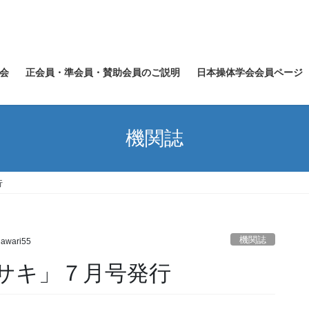
会
正会員・準会員・賛助会員のご説明
日本操体学会会員ページ
機関誌
行
機関誌
awari55
サキ」７月号発行