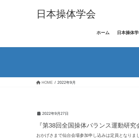
コ
ナ
ン
ビ
日本操体学会
テ
ゲ
ン
ー
ホーム
日本操体学
ツ
シ
へ
ョ
ス
ン
キ
に
ッ
移
プ
動
HOME
2022年9月
2022年9月27日
『第38回全国操体バランス運動研究
おかげさまで仙台会場参加申し込みは定員となりまし